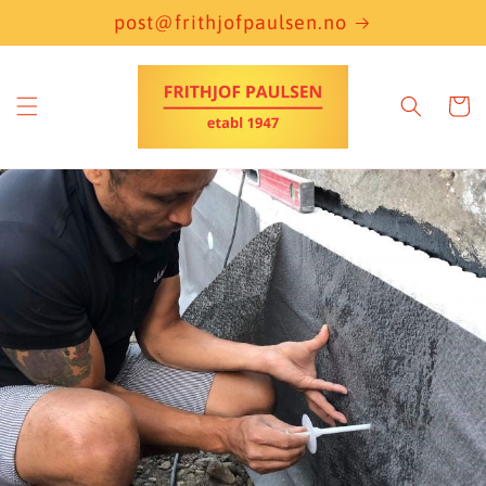
Skip to
post@frithjofpaulsen.no
content
Cart