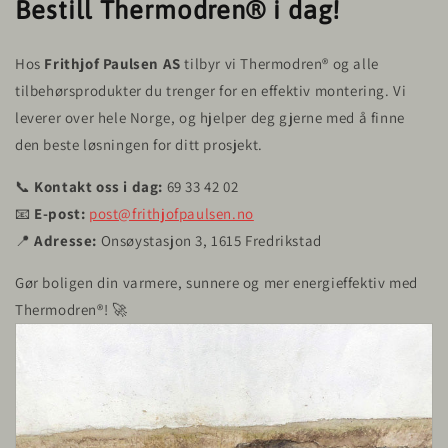
Bestill Thermodren® i dag!
Hos
Frithjof Paulsen AS
tilbyr vi Thermodren® og alle
tilbehørsprodukter du trenger for en effektiv montering. Vi
leverer over hele Norge, og hjelper deg gjerne med å finne
den beste løsningen for ditt prosjekt.
📞
Kontakt oss i dag:
69 33 42 02
📧
E-post:
post@frithjofpaulsen.no
📍
Adresse:
Onsøystasjon 3, 1615 Fredrikstad
Gør boligen din varmere, sunnere og mer energieffektiv med
Thermodren®! 🚀